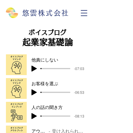
悠雲株式会社
ボイスブログ
​起業家基礎論
他責にしない
-07:03
お客様を選ぶ
-06:53
人の話の聞き方
-08:13
アウトプット①
受け入れられるアウトプットとは？